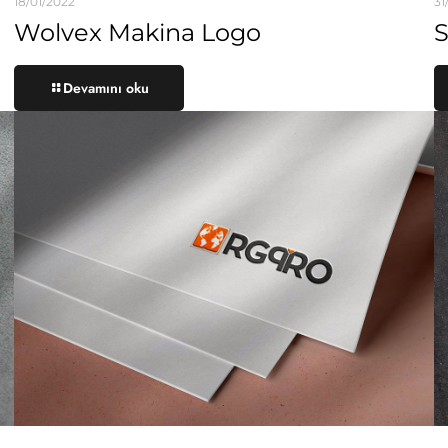
18/01/2022
31
Wolvex Makina Logo
S
Devamını oku