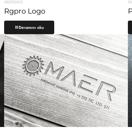
06/01/2022
31
Rgpro Logo
P
Devamını oku