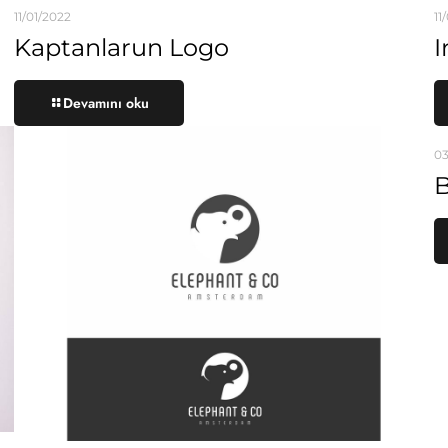
11/01/2022
11
Kaptanlarun Logo
I
Devamını oku
03
B