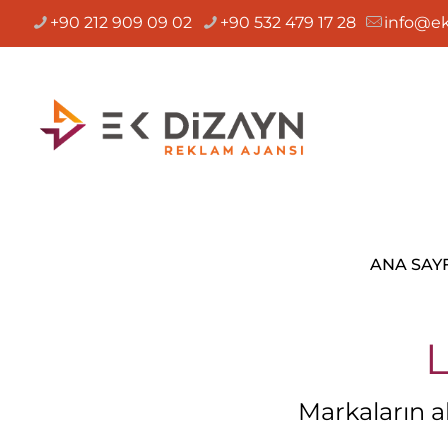
+90 212 909 09 02
+90 532 479 17 28
info@ek
ANA SAY
L
Markaların ak