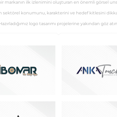
bir markanın ilk izlenimini oluşturan en önemli görsel unsu
 sektörel konumunu, karakterini ve hedef kitlesini dikkat
Hazırladığımız logo tasarımı projelerine yakından göz atın